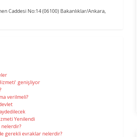
en Caddesi No:14 (06100) Bakanlıklar/Ankara,
eler
izmeti' genişliyor
?
a verilmeli?
devlet
kaydedilecek
izmeti Yenilendi
r nelerdir?
e gerekli evraklar nelerdir?