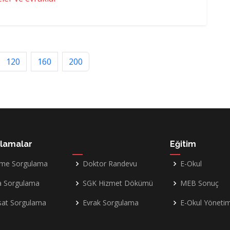
120
160
200
lamalar
Eğitim
me Sorgulama
Doktor Randevu
E-Okul
a Sorgulama
SGK Hizmet Dökümü
MEB Sonuç
sat Sorgulama
Evrak Sorgulama
E-Okul Yöneti