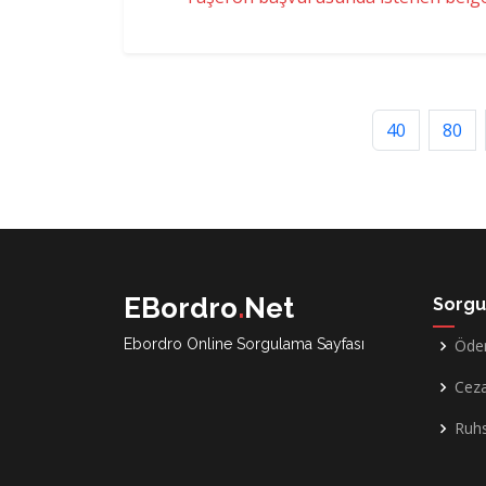
40
80
EBordro
.
Net
Sorgu
Ebordro Online Sorgulama Sayfası
Öde
Cez
Ruh