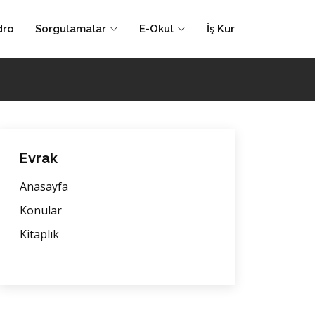
dro
Sorgulamalar
E-Okul
İş Kur
Evrak
Anasayfa
Konular
Kitaplık