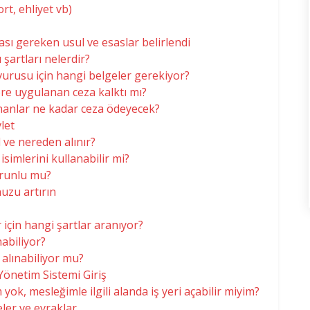
rt, ehliyet vb)
sı gereken usul ve esaslar belirlendi
 şartları nelerdir?
şvurusu için hangi belgeler gerekiyor?
ere uygulanan ceza kalktı mı?
nanlar ne kadar ceza ödeyecek?
let
l ve nereden alınır?
simlerini kullanabilir mi?
orunlu mu?
uzu artırın
r için hangi şartlar aranıyor?
nabiliyor?
alınabiliyor mu?
Yönetim Sistemi Giriş
 yok, mesleğimle ilgili alanda iş yeri açabilir miyim?
er ve evraklar