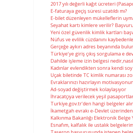
2017 yılı değerli kağıt ücreteri (Pasapo
E-faturaya geçiş süresi uzatıldı mı?
E-bilet düzenleyen mükelleflerin uyma
Seyahat kartı kimlere verilir? Başvuru
Yeni özel güvenlik kimlik kartları ba
Nüfus ve evlilik cüzdanını kaybedenl
Gerçeğe aykırı adres beyanında bulu
Türkiye'ye giriş çıkış sorgulama e dev
Dahilde işleme izin belgesi nedir,nası
Kadınlar evlendikten sonra kendi soy i
Uçak biletinde TC kimlik numarası z
Evraklarınızı hazırlayın motivasyonun
Ad-soyad değiştirmek kolaylaşıyor
İhracatçıya verilecek yeşil pasaportla
Turkiye.gov.tr'den hangi belgeler alı
İkametgah evrakı e-Devlet üzerinden 
Kalkınma Bakanlığı Elektronik Belge 
Esnafım, kalfalık ile ustalık belgelerim
Taşeron başvurusunda istenen belgel